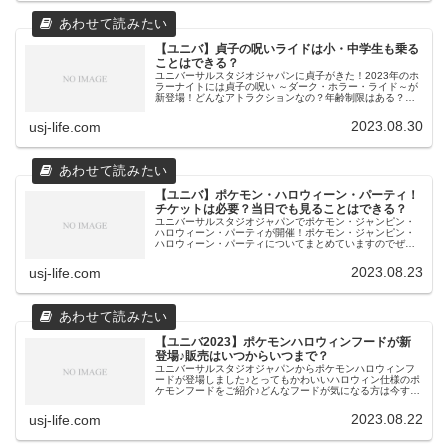
【ユニバ】貞子の呪いライドは小・中学生も乗る
ことはできる？
ユニバーサルスタジオジャパンに貞子がきた！2023年のホ
ラーナイトには貞子の呪い ～ダーク・ホラー・ライド～が
新登場！どんなアトラクションなの？年齢制限はある？小
学生・中学生も乗ることはできるの？についてまとめてい
ますので参考にしてください...
2023.08.30
usj-life.com
【ユニバ】ポケモン・ハロウィーン・パーティ！
チケットは必要？当日でも見ることはできる？
ユニバーサルスタジオジャパンでポケモン・ジャンピン・
ハロウィーン・パーティが開催！ポケモン・ジャンピン・
ハロウィーン・パーティについてまとめていますのでぜひ
参考にしてください。【ユニバ】ポケモン・ジャンピン・
ハロウィーン・パーティ！2023...
2023.08.23
usj-life.com
【ユニバ2023】ポケモンハロウィンフードが新
登場♪販売はいつからいつまで？
ユニバーサルスタジオジャパンからポケモンハロウィンフ
ードが登場しました♪とってもかわいいハロウィン仕様のポ
ケモンフードをご紹介♪どんなフードが気になる方は今すぐ
チェック！【ユニバ2023】ポケモンハロウィンフードが登
場ピカチュウはもちろんハ...
2023.08.22
usj-life.com