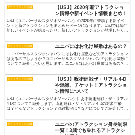
【USJ】2020年新アトラクショ
アトラクション情報
ン情報や新イベント情報まとめ！
USJ（ユニバーサルスタジオジャパン）の2020年に登場する新イベ
ントと新アトラクションをまとめたページになります。USJでは毎年
新しいイベントが始まったり、新しいアトラクションが登場したりと
楽しませてくれますね。2020年も同じようにかな...
ユニバにはお化け屋敷はあるの？
アトラクション情報
ユニバーサルスタジオジャパンにはお化け屋敷などのアトラクション
はあるのでしょうか？ユニバーサルスタジオジャパンのお化け屋敷に
ついてご紹介したいと思います。ユニバにはお化け屋敷はあるの？ユ
ニバにはお化け屋敷はありません。ですが、ユニバーサルス...
【USJ】呪術廻戦ザ・リアル 4-D
アトラクション情報
や混雑、チケット！アトラクショ
ン情報について
USJ（ユニバーサルスタジオジャパン）にある呪術廻戦・ザ・リアル
4-Dについてご紹介します。呪術廻戦・ザ・リアル 4-Dの対象年齢
は？どんなアトラクション？混雑状況は？などについてご紹介してい
きます！【USJ】呪術廻戦・ザ・リアル 4-D...
ユニバのアトラクション身長制限
アトラクション情報
一覧！3歳でも乗れるアトラクシ