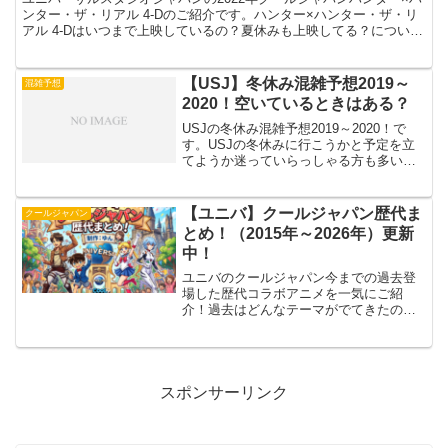
ンター・ザ・リアル 4-Dのご紹介です。ハンター×ハンター・ザ・リ
アル 4-Dはいつまで上映しているの？夏休みも上映してる？について
ご紹介したいと思います。【ユニバ2022】...
【USJ】冬休み混雑予想2019～
混雑予想
2020！空いているときはある？
USJの冬休み混雑予想2019～2020！で
す。USJの冬休みに行こうかと予定を立
てようか迷っていらっしゃる方も多いの
ではないでしょうか？子どもとの冬休み
の思い出や学校の友達との冬休みの思い
出作りと色々あると思います。2019年～
【ユニバ】クールジャパン歴代ま
クールジャパン
2020年...
とめ！（2015年～2026年）更新
中！
ユニバのクールジャパン今までの過去登
場した歴代コラボアニメを一気にご紹
介！過去はどんなテーマがでてきたの
か。そういうのがわかることでこれから
の再登場になるかも！？という淡い期待
をいただきながら新しいクールジャパン
を待てますよね。さて過去はど...
スポンサーリンク