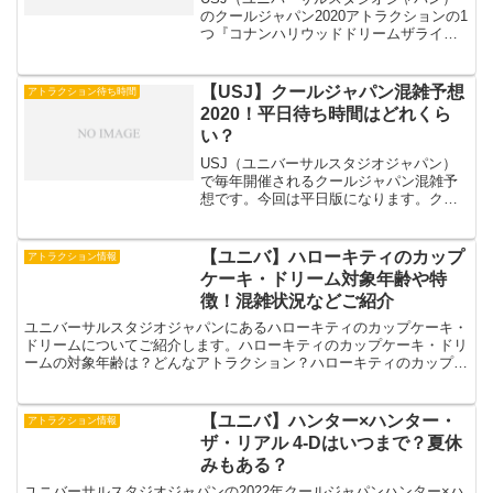
のクールジャパン2020アトラクションの1
つ『コナンハリウッドドリームザライ
ド』混雑予想になります。クールジャパ
ンは毎年かなりの賑わいを見せています
ね。さてその中でもコナンハリウッドド
【USJ】クールジャパン混雑予想
アトラクション待ち時間
リームザライドは特...
2020！平日待ち時間はどれくら
い？
USJ（ユニバーサルスタジオジャパン）
で毎年開催されるクールジャパン混雑予
想です。今回は平日版になります。クー
ルジャパンは毎年開催され2020年で6周年
目になります。今年2020年は混雑するの
か？についてご紹介していこうと思いま
【ユニバ】ハローキティのカップ
アトラクション情報
す。【USJ...
ケーキ・ドリーム対象年齢や特
徴！混雑状況などご紹介
ユニバーサルスタジオジャパンにあるハローキティのカップケーキ・
ドリームについてご紹介します。ハローキティのカップケーキ・ドリ
ームの対象年齢は？どんなアトラクション？ハローキティのカップケ
ーキ・ドリーム混雑状況は？などについてご紹介していきま...
【ユニバ】ハンター×ハンター・
アトラクション情報
ザ・リアル 4-Dはいつまで？夏休
みもある？
ユニバーサルスタジオジャパンの2022年クールジャパンハンター×ハ