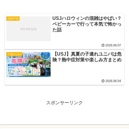
USJハロウィンの混雑はやばい？
混雑予想
ベビーカーで行って本気で怖かっ
た話
2026.06.07
【USJ】真夏の子連れユニバは危
子連れUSJ
険？熱中症対策や楽しみ方まとめ
2026.06.04
スポンサーリンク