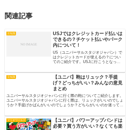
関連記事
USJではクレジットカード払いは
豆知識
できるの？チケット払いやパーク
内について！
US（ユニバーサルスタジオジャパン）で
はクレジットカードが使えるの？につい
てのご紹介です。USJに行こうとなった
時にきになることの1つではないでしょう
か？ 当日に行ったときにチケットブース
でクレジットカード払いはできるの？
【ユニバ】鞄はリュック？手提
豆知識
USJパーク内で...
げ？どっちがいい？みんなの意見
まとめ
ユニバーサルスタジオジャパンに行く際の鞄についてご紹介します。
ユニバーサルスタジオジャパンに行く際は、リュックがいいのでしょ
うか？手提げかばんがいいのでしょうか？どちらがいいのか迷ってし
まいますよね。ユニバにリュックに行く人、手提げで行く人...
【ユニバ】パワーアップバンドは
マリオワールド
必要？買う方がいい？なくても楽