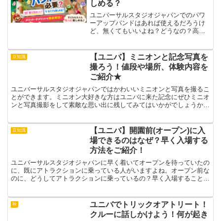
しめる？
ユニバーサルスタジオジャパンでのパワ
ーアップバンドはあれば使えるだろうけ
ど、無くてもいいよね？どうなの？高い
し、、と悩まれている方も多いのではな
いでしょうか？お子様が例えば1人ならま
だしも、2人、3人ともなれば×2，×3とな
【ユニバ】ミニオンと記念写真を
豆知識
っていくので、お...
撮ろう！値段や場所、体験内容を
ご紹介★
ユニバーサルスタジオジャパンではかわいいミニオンと写真を撮るこ
とができます。ミニオン大好きな方はユニバに来た記念にぜひミニオ
ンと写真撮影をして素敵な思い出に残してみてはいかがでしょうか？
値段や撮影場所、注意事項などをまとめていますので、ぜひ...
【ユニバ】開園前(オープン)に入
豆知識
場できるのはなぜ？早く入場する
方法をご紹介！
ユニバーサルスタジオジャパンに早く着いてオープンを待っていたの
に、既にアトラクションに乗っている人がいますよね。オープン前な
のに、どうしてアトラクションに乗っているの？早く入場することが
できるの？などをまとめましたので参考にしてください。【...
ユニバでトリックオアトリート！
秋
クルーに話しかけよう！何が起き