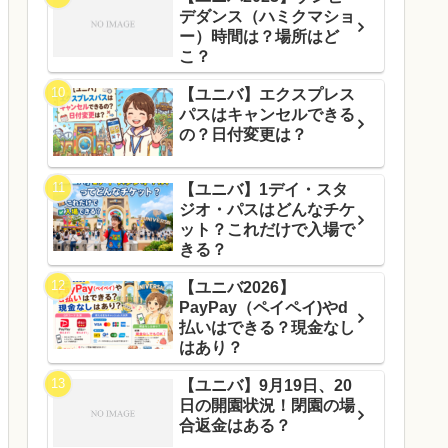
デダンス（ハミクマショ
ー）時間は？場所はど
こ？
【ユニバ】エクスプレス
パスはキャンセルできる
の？日付変更は？
【ユニバ】1デイ・スタ
ジオ・パスはどんなチケ
ット？これだけで入場で
きる？
【ユニバ2026】
PayPay（ペイペイ)やd
払いはできる？現金なし
はあり？
【ユニバ】9月19日、20
日の開園状況！閉園の場
合返金はある？