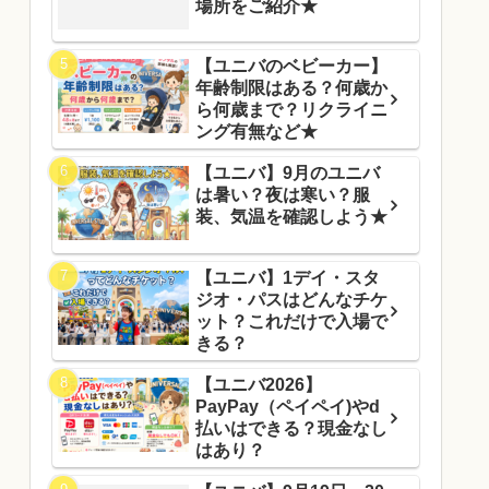
場所をご紹介★
【ユニバのベビーカー】
年齢制限はある？何歳か
ら何歳まで？リクライニ
ング有無など★
【ユニバ】9月のユニバ
は暑い？夜は寒い？服
装、気温を確認しよう★
【ユニバ】1デイ・スタ
ジオ・パスはどんなチケ
ット？これだけで入場で
きる？
【ユニバ2026】
PayPay（ペイペイ)やd
払いはできる？現金なし
はあり？