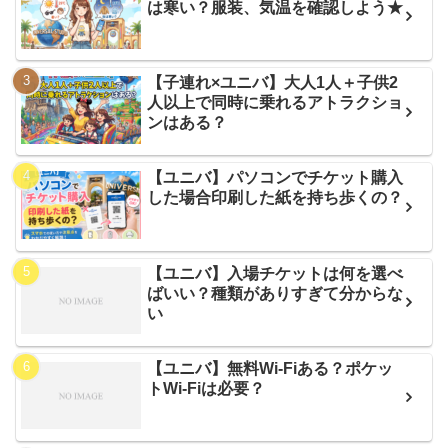
は寒い？服装、気温を確認しよう★
【子連れ×ユニバ】大人1人＋子供2
人以上で同時に乗れるアトラクショ
ンはある？
【ユニバ】パソコンでチケット購入
した場合印刷した紙を持ち歩くの？
【ユニバ】入場チケットは何を選べ
ばいい？種類がありすぎて分からな
い
【ユニバ】無料Wi-Fiある？ポケッ
トWi-Fiは必要？