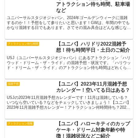
アトラクション待ち時間、駐車場
など
ユニバーサルスタジオジャパン、2024年ゴールデンウィークに混雑
するのか！！予想をして参りたいと思います！GWは、年間の中でも
かなり混雑する日でもあります。さてその混み具合はどんな感じなの
かご紹介していこうと思いますユニバ 2024年ゴール...
【ユニバ】ハリドリ2022混雑予
アトラクション待ち時間
想！待ち時間平日・土日のご紹介
USJ（ユニバーサルスタジオジャパン）にあるアトラクション「ハリ
ウッド・ドリーム・ザ・ライド」の混雑予想・状況です。「ハリウッ
ド・ドリーム・ザ・ライド」のアトラクション待ち時間はどれくら
い？平日・土日などをまとめてご紹介しますユニバ ハリド...
【ユニバ】2023年11月混雑予想
混雑予想
カレンダー！空いてる日はある？
USJの2023年11月混雑予想カレンダーです！11月は混雑している？
いつなら空いている？などをチェックしていきましょう！【ユニバ】
2023年11月混雑予想カレンダー！アトラクション何時間待ち？2023
年11月カレンダー日月火水木金土1日A...
【ユニバ】ハローキティのカップ
アトラクション情報
ケーキ・ドリーム対象年齢や特
徴！混雑状況などご紹介