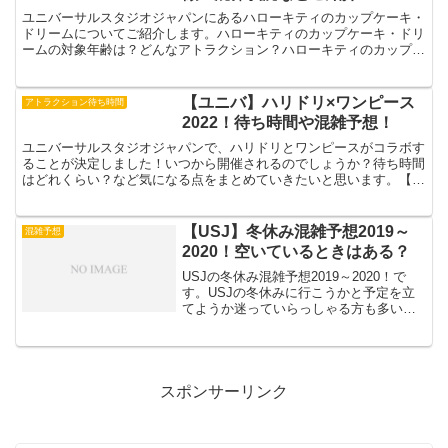
ユニバーサルスタジオジャパンにあるハローキティのカップケーキ・
ドリームについてご紹介します。ハローキティのカップケーキ・ドリ
ームの対象年齢は？どんなアトラクション？ハローキティのカップケ
ーキ・ドリーム混雑状況は？などについてご紹介していきま...
【ユニバ】ハリドリ×ワンピース
アトラクション待ち時間
2022！待ち時間や混雑予想！
ユニバーサルスタジオジャパンで、ハリドリとワンピースがコラボす
ることが決定しました！いつから開催されるのでしょうか？待ち時間
はどれくらい？など気になる点をまとめていきたいと思います。【ユ
ニバ】ハリドリワンピースコラボコラボ15周年を迎える「...
【USJ】冬休み混雑予想2019～
混雑予想
2020！空いているときはある？
USJの冬休み混雑予想2019～2020！で
す。USJの冬休みに行こうかと予定を立
てようか迷っていらっしゃる方も多いの
ではないでしょうか？子どもとの冬休み
の思い出や学校の友達との冬休みの思い
出作りと色々あると思います。2019年～
2020年...
スポンサーリンク