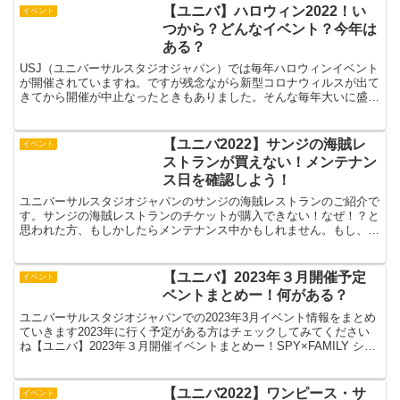
【ユニバ】ハロウィン2022！い
イベント
つから？どんなイベント？今年は
ある？
USJ（ユニバーサルスタジオジャパン）では毎年ハロウィンイベント
が開催されていますね。ですが残念ながら新型コロナウィルスが出て
きてから開催が中止なったときもありました。そんな毎年大いに盛り
上がるハロウィンイベント！2022年は開催されるので...
【ユニバ2022】サンジの海賊レ
イベント
ストランが買えない！メンテナン
ス日を確認しよう！
ユニバーサルスタジオジャパンのサンジの海賊レストランのご紹介で
す。サンジの海賊レストランのチケットが購入できない！なぜ！？と
思われた方、もしかしたらメンテナンス中かもしれません。もし、サ
ンジの海賊レストランのチケットが買えない！という方はメ...
【ユニバ】2023年３月開催予定
イベント
ベントまとめー！何がある？
ユニバーサルスタジオジャパンでの2023年3月イベント情報をまとめ
ていきます2023年に行く予定がある方はチェックしてみてください
ね【ユニバ】2023年３月開催イベントまとめー！SPY×FAMILY シー
クレット・ミッション2023年2月1...
【ユニバ2022】ワンピース・サ
イベント