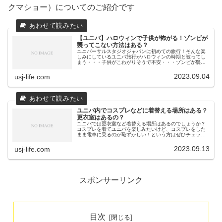
クマショー）についてのご紹介です
【ユニバ】ハロウィンで子供が怖がる！ゾンビが
襲ってこない方法はある？
ユニバーサルスタジオジャパンに初めての旅行！そんな楽
しみにしているユニバ旅行がハロウィンの時期と被ってし
まう・・・子供がこわがりそうで不安・・・ゾンビが襲っ
てこない方法とかある?についてまとめていきますね【ユニ
バ】ハロウィンで子供が怖がる！...
2023.09.04
usj-life.com
ユニバ内でコスプレなどに着替える場所はある？
更衣室はあるの？
ユニバでは更衣室など着替える場所はあるのでしょうか？
コスプレを着てユニバを楽しみたいけど、コスプレをした
まま電車に乗るのが恥ずかしい！という方はぜひチェック
してくださいね★ユニバ内でコスプレなどに着替える場所
はある？ユニバには仮装コスプレの...
2023.09.13
usj-life.com
スポンサーリンク
目次