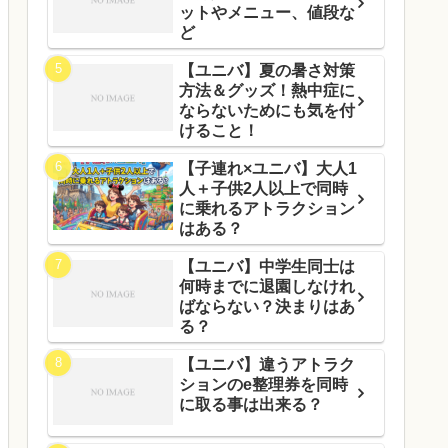
ットやメニュー、値段な
ど
【ユニバ】夏の暑さ対策
方法＆グッズ！熱中症に
ならないためにも気を付
けること！
【子連れ×ユニバ】大人1
人＋子供2人以上で同時
に乗れるアトラクション
はある？
【ユニバ】中学生同士は
何時までに退園しなけれ
ばならない？決まりはあ
る？
【ユニバ】違うアトラク
ションのe整理券を同時
に取る事は出来る？