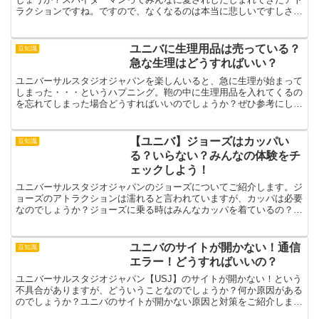
ラクションですね。ですので、なくなるのは本当に悲しいですしさみ
しいですねだけどそんなことを言っていても始まりませんの...
ユニバに生理用品は売っている？
豆知識
急な生理はどうすればいい？
ユニバーサルスタジオジャパンを楽しんいると、急に生理が始まって
しまった・・・というハプニング。鞄の中に生理用品を入れてくるの
を忘れてしまった場合どうすればいいのでしょうか？ぜひ参考にして
ください。ユニバに生理用品は売っている？急な生理はどう...
【ユニバ】ジョーズはカッパい
豆知識
る？いらない？みんなの体験をチ
ェックしよう！
ユニバーサルスタジオジャパンのジョーズについてご紹介します。ジ
ョーズのアトラクションは濡れると言われていますが、カッパは必要
なのでしょうか？ジョーズに乗る時はみんなカッパを着ているの？濡
れる場所ってあるの？についてまとめていますのでぜひ参考...
ユニバのサイトが開かない！通信
豆知識
エラー！どうすればいいの？
ユニバーサルスタジオジャパン【USJ】のサイトが開かない！という
不具合がありますが、どういうことなのでしょうか？何か原因がある
のでしょうか？ユニバのサイトが開かない原因と対策をご紹介しま
す。ユニバ【USJ】のサイトが開かない！ユニバのサイト...