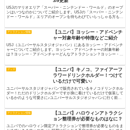
3/9更新
USJのマリオエリア「スーパー・ニンテンドー・ワールド」のオープ
ンはいつなのかについてご紹介します。USJの「スーパー・ニンテン
ドー・ワールド」エリアのオープンを待ちわびていらっしゃる方も多
いのではないでしょうか？なかなかオープンされません...
【ユニバ】ヨッシー・アドベンチ
アトラクション情報
ャー対象年齢や特徴などご紹介
USJ（ユニバーサルスタジオジャパン）にあるヨッシー・アドベンチ
ャーについてご紹介します。ヨッシー・アドベンチャーの対象年齢
は？ヨッシー・アドベンチャーどんなアトラクション？ヨッシー・ア
ドベンチャーが時間短縮で楽しめるチケットはどんなものが...
【ユニバ】キノコ、ファイアーフ
グッズ
ラワードリンクホルダー！つけて
いるだけで可愛い♪
ユニバーサルスタジオジャパンで販売されているキノコドリンクホル
ダー！ただのドリンクホルダーですが身に着けているだけで仮装して
いるかのような可愛さに♪ユニバーサルスタジオジャパンに行く前に
ぜひチェックして買うか検討してみてください～！というわ...
【ユニバ】ハロウィンアトラクシ
アトラクション情報
ョン整理券が必要なものはなに？
ユニバでのハロウィン限定アトラクションで整理券が必要なものをま