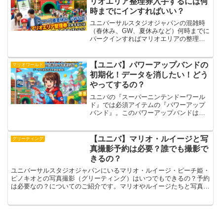
リオエリア整理券入手するには何
時までにインすればいい？
ユニバーサルスタジオジャパンの混雑時
（春休み、GW、夏休みなど）何時までに
パークインすればマリオエリアの整理券
が手に入るのか？についてのご紹介で
す。本当に今でもまだまだ大人気のニン
テンドーエリア！年間を通して混雑する
【ユニバ】パワーアップバンドの
マリオワールド
時期が沢山あります。混雑...
初期化！データを消したい！どう
やってするの？
ユニバの『スーパーニンテンドーワール
ド』では必須アイテムの『パワーアップ
バンド』。このパワーアップバンドは初
期化することはできるのでしょうか？ま
たどうやってデータを消すことができる
のでしょうか？気になった方は参考にし
【ユニバ】マリオ・ルイージと写
グリーティング
てください。ユニバ パワ...
真撮影予約は必要？誰でも撮影で
きるの？
ユニバーサルスタジオジャパンにいるマリオ・ルイージ・ピーチ姫・
ピノキオとの写真撮影（グリーティング）はいつでもできるの？予約
は必要なの？についてのご紹介です。マリオやルイージたちと写真が
とりたい！という方はぜひチェックしてみてくださいね【ユ...