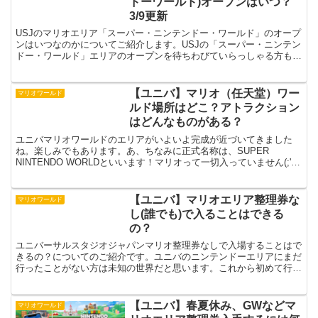
ドーワールド)オープンはいつ？
3/9更新
USJのマリオエリア「スーパー・ニンテンドー・ワールド」のオープ
ンはいつなのかについてご紹介します。USJの「スーパー・ニンテン
ドー・ワールド」エリアのオープンを待ちわびていらっしゃる方も多
いのではないでしょうか？なかなかオープンされません...
【ユニバ】マリオ（任天堂）ワー
マリオワールド
ルド場所はどこ？アトラクション
はどんなものがある？
ユニバマリオワールドのエリアがいよいよ完成が近づいてきました
ね。楽しみでもあります。あ、ちなみに正式名称は、SUPER
NINTENDO WORLDといいます！マリオって一切入っていません(;'∀')
でもこのほうが通じるんですけどねｗさてこ...
【ユニバ】マリオエリア整理券な
マリオワールド
し(誰でも)で入ることはできる
の？
ユニバーサルスタジオジャパンマリオ整理券なしで入場することはで
きるの？についてのご紹介です。ユニバのニンテンドーエリアにまだ
行ったことがない方は未知の世界だと思います。これから初めて行か
れる方はぜひチェックしてみてくださいねユニバ マリオ整...
【ユニバ】春夏休み、GWなどマ
マリオワールド