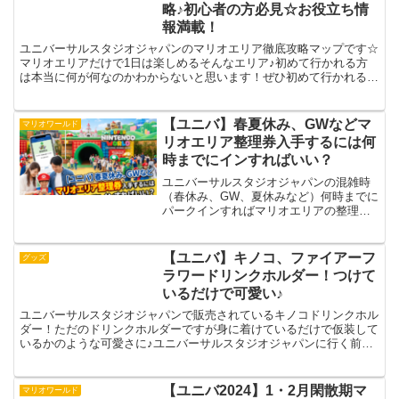
【ユニバ】パワーアップバン...
略♪初心者の方必見☆お役立ち情
報満載！
ユニバーサルスタジオジャパンのマリオエリア徹底攻略マップです☆
マリオエリアだけで1日は楽しめるそんなエリア♪初めて行かれる方
は本当に何が何なのかわからないと思います！ぜひ初めて行かれる方
は参考にしてみてくださいねユニバ マリオエリア徹底攻略...
【ユニバ】春夏休み、GWなどマ
マリオワールド
リオエリア整理券入手するには何
時までにインすればいい？
ユニバーサルスタジオジャパンの混雑時
（春休み、GW、夏休みなど）何時までに
パークインすればマリオエリアの整理券
が手に入るのか？についてのご紹介で
す。本当に今でもまだまだ大人気のニン
テンドーエリア！年間を通して混雑する
【ユニバ】キノコ、ファイアーフ
グッズ
時期が沢山あります。混雑...
ラワードリンクホルダー！つけて
いるだけで可愛い♪
ユニバーサルスタジオジャパンで販売されているキノコドリンクホル
ダー！ただのドリンクホルダーですが身に着けているだけで仮装して
いるかのような可愛さに♪ユニバーサルスタジオジャパンに行く前に
ぜひチェックして買うか検討してみてください～！というわ...
【ユニバ2024】1・2月閑散期マ
マリオワールド