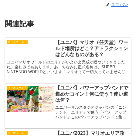
ユニバン
関連記事
【ユニバ】マリオ（任天堂）ワー
マリオワールド
ルド場所はどこ？アトラクション
はどんなものがある？
ユニバマリオワールドのエリアがいよいよ完成が近づいてきました
ね。楽しみでもあります。あ、ちなみに正式名称は、SUPER
NINTENDO WORLDといいます！マリオって一切入っていません(;'∀')
でもこのほうが通じるんですけどねｗさてこ...
【ユニバ】パワーアップバンドで
マリオワールド
集めたコイン！何に使う？使い道
は何？
ユニバーサルスタジオジャパンの「ニン
テンドーエリア」で使う「パワーアップ
バンド」このパワーアップバンドで集め
たコインは何に使うことができるのでし
ょうか？パワーアップバンドで集めたコ
インの使い道をご紹介していきます。
【ユニバ2023】マリオエリア攻
マリオワールド