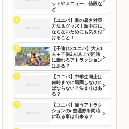
ットやメニュー、値段な
ど
【ユニバ】夏の暑さ対策
方法＆グッズ！熱中症に
ならないためにも気を付
けること！
【子連れ×ユニバ】大人1
人＋子供2人以上で同時
に乗れるアトラクション
はある？
【ユニバ】中学生同士は
何時までに退園しなけれ
ばならない？決まりはあ
る？
【ユニバ】違うアトラク
ションのe整理券を同時
に取る事は出来る？