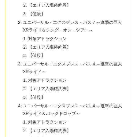
【エリア入場確約券】
【値段】
ユニバーサル・エクスプレス・パス 7 ～進撃の巨人
XRライド＆シング・オン・ツアー～
対象アトラクション
【エリア入場確約券】
【値段】
ユニバーサル・エクスプレス・パス 4 ～進撃の巨人
XRライド～
対象アトラクション
【エリア入場確約券】
【値段】
ユニバーサル・エクスプレス・パス 4 ～進撃の巨人
XRライド＆バックドロップ～
対象アトラクション
【エリア入場確約券】