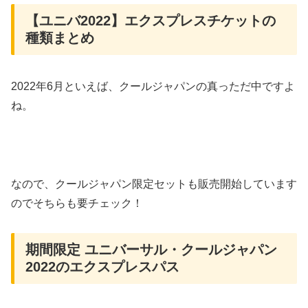
【ユニバ2022】エクスプレスチケットの
種類まとめ
2022年6月といえば、クールジャパンの真っただ中ですよ
ね。
なので、クールジャパン限定セットも販売開始しています
のでそちらも要チェック！
期間限定 ユニバーサル・クールジャパン
2022のエクスプレスパス