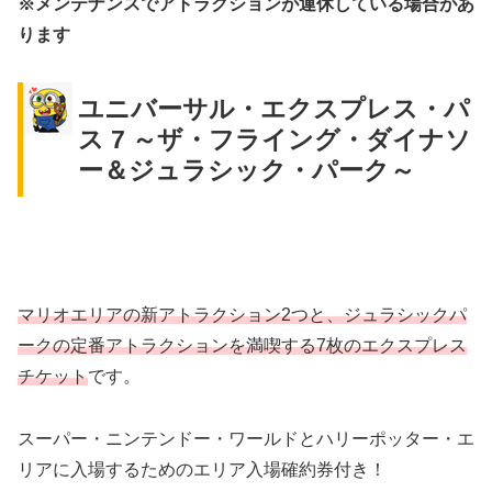
※メンテナンスでアトラクションが運休している場合があ
ります
ユニバーサル・エクスプレス・パ
ス 7 ～ザ・フライング・ダイナソ
ー＆ジュラシック・パーク～
マリオエリアの新アトラクション2つと、ジュラシックパ
ークの定番アトラクションを満喫する7枚のエクスプレス
チケット
です。
スーパー・ニンテンドー・ワールドとハリーポッター・エ
リアに入場するためのエリア入場確約券付き！