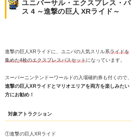
ユニバーサル・エクスプレス・パ
ス 4 ～進撃の巨人 XRライド～
進撃の巨人XRライドに、ユニバの人気スリル系
ライドを
集めた4枚のエクスプレスパスセット
になっています。
スーパーニンテンドーワールドの入場確約券も付くので、
進撃の巨人XRライドとマリオエリアを両方を楽しみたい
方にお勧め！
対象アトラクション
①進撃の巨人XRライド