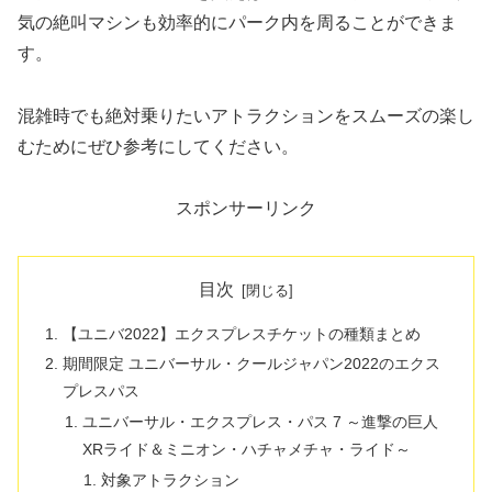
気の絶叫マシンも効率的にパーク内を周ることができま
す。
混雑時でも絶対乗りたいアトラクションをスムーズの楽し
むためにぜひ参考にしてください。
スポンサーリンク
目次
【ユニバ2022】エクスプレスチケットの種類まとめ
期間限定 ユニバーサル・クールジャパン2022のエクス
プレスパス
ユニバーサル・エクスプレス・パス 7 ～進撃の巨人
XRライド＆ミニオン・ハチャメチャ・ライド～
対象アトラクション