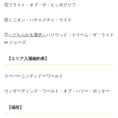
⑤フライト・オブ・ザ・ヒッポグリフ
⑥ミニオン・ハチャメチャ・ライド
⑦
＜どちらかを選択＞
ハリウッド・ドリーム・ザ・ライド
or ジョーズ
【エリア入場確約券】
スーパーニンテンドーワールド
ウィザーディング・ワールド・オブ・ハリー・ポッター
【値段】