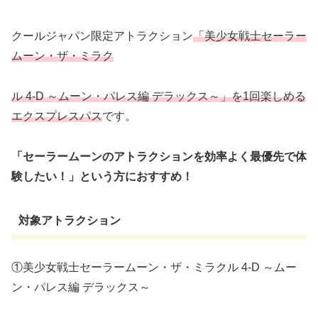
クールジャパン限定アトラクション
「美少女戦士セーラー
ムーン・ザ・ミラク
ル 4-D ～ムーン・パレス編 デラックス～」を1回楽しめる
エクスプレスパス
です。
「セーラームーンのアトラクションを効率よく最優先で体
験したい！」という方におすすめ！
対象アトラクション
①美少女戦士セーラームーン・ザ・ミラクル 4-D ～ムー
ン・パレス編 デラックス～