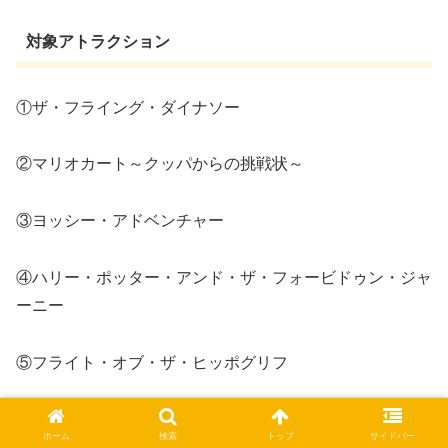
対象アトラクション
①ザ・フライング・ダイナソー
②マリオカート～クッパからの挑戦状～
③ヨッシー・アドベンチャー
④ハリー・ポッター・アンド・ザ・フォービドゥン・ジャ
ーニー
⑤フライト・オブ・ザ・ヒッポグリフ
⑥ジュラシック・パーク・ザ・ライド
ホーム
検索
トップ
サイドバー