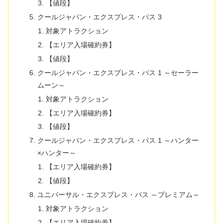
【値段】
クールジャパン・エクスプレス・パス 3
対象アトラクション
【エリア入場確約券】
【値段】
クールジャパン・エクスプレス・パス 1 ～セーラー
ムーン～
対象アトラクション
【エリア入場確約券】
【値段】
クールジャパン・エクスプレス・パス 1 ～ハンター
×ハンター～
【エリア入場確約券】
【値段】
ユニバーサル・エクスプレス・パス ～プレミアム～
対象アトラクション
【エリア入場確約券】