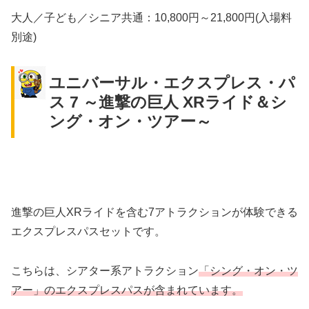
大人／子ども／シニア共通：10,800円～21,800円(入場料
別途)
ユニバーサル・エクスプレス・パ
ス 7 ～進撃の巨人 XRライド＆シ
ング・オン・ツアー～
進撃の巨人XRライドを含む7アトラクションが体験できる
エクスプレスパスセットです。
こちらは、シアター系アトラクション
「シング・オン・ツ
アー」のエクスプレスパスが含まれています。