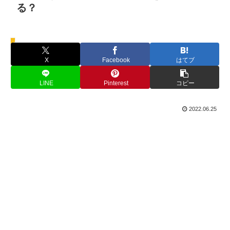
る？
エクスプレスチケット
X
Facebook
はてブ
LINE
Pinterest
コピー
2022.06.25