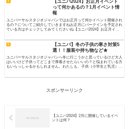
【ユニバ2024】お正月イベント
冬
いきたいですね。2月のイ...
って何かあるの？1月イベント情
報
ユニバーサルスタジオジャパンではお正月って何かイベント開催され
るの？についてご紹介していきますねお正月にパークインを予定され
ている方はチェックしてみてくださいね【ユニバ2024】お正月イベ
ントって何かあるの？1月イベント情報ユニバのお正月ユ...
【ユニバ】冬の子供の寒さ対策5
冬
選！！服装や持ち物など★
ユニバーサルスタジオジャパンへ冬に行こうかと思っているけど大人
はいいけど子供ってどこまで厚着させたらいいの？と悩まれている方
もいらっしゃるかもしれません。わたしも、子供（小学生と乳児）を
連れていつもいきますが、毎回季節ごとに服装に悩みます。...
スポンサーリンク
【ユニバ2024】2月に開催しているイベ
ントは何？