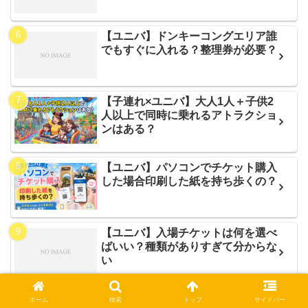
【ユニバ】ドンキーコングエリア誰
でもすぐに入れる？整理券が必要？
【子連れ×ユニバ】大人1人＋子供2
人以上で同時に乗れるアトラクショ
ンはある？
【ユニバ】パソコンでチケット購入
した場合印刷した紙を持ち歩くの？
【ユニバ】入場チケットは何を選べ
ばいい？種類がありすぎて分からな
い
【ユニバ】違うアトラクションのe
ホーム
検索
トップ
サイドバー