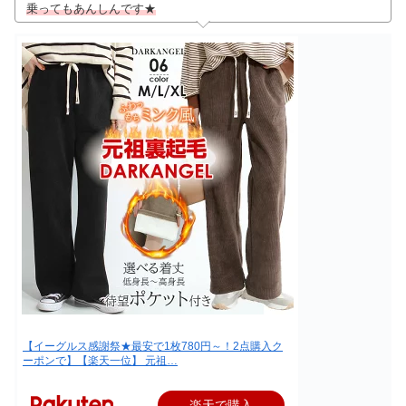
乗ってもあんしんです★
【イーグルス感謝祭★最安で1枚780円～！2点購入ク
ーポンで】【楽天一位】 元祖…
楽天で購入