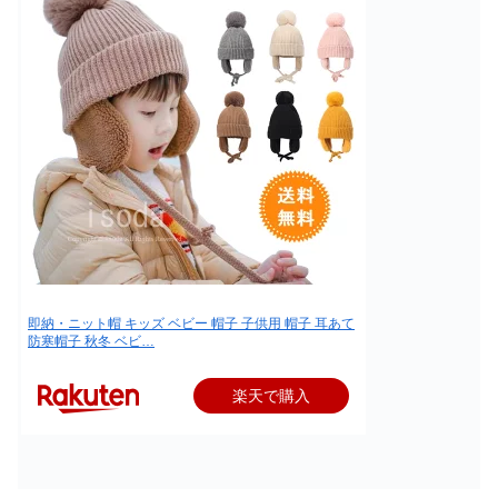
即納・ニット帽 キッズ ベビー 帽子 子供用 帽子 耳あて
防寒帽子 秋冬 ベビ…
楽天で購入