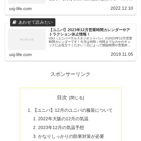
クション何時間待ち？2023年12月カレンダー日月火水木金
土1日空...
2022.12.10
usj-life.com
【ユニバ】2023年12月営業時間カレンダーやア
トラクション休止情報！
USJ（ユニバーサルスタジオジャパン）の2023年12月営業
時間カレンダーです！今月は何時～何時までなのかのチェ
ックにお役立てください！日によって開始時間や営業終了
時間が変わっています。行く前などにしっておくと便利で
す。【ユニバ】2023年...
2019.11.05
usj-life.com
スポンサーリンク
目次
【ユニバ】12月のユニバの服装について
2022年大阪の12月の気温
2023年12月の気温予想
かなりしっかりの防寒対策が必要