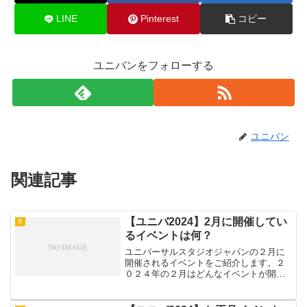
LINE
Pinterest
コピー
ユニバンをフォローする
ユニバン
関連記事
【ユニバ2024】2月に開催してい
冬
るイベントは何？
ユニバーサルスタジオジャパンの２月に
開催されるイベントをご紹介します。２
０２４年の２月はどんなイベントが開催
されるのでしょうか？２月はユニバも年
間の中では閑散期なので、楽しいイベン
トがあるならぜひぜひ空いているときに