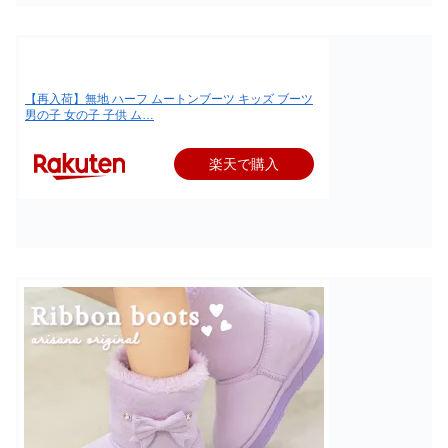
【再入荷】無地 ハーフ ムートンブーツ キッズ ブーツ
男の子 女の子 子供 ム…
楽天で購入