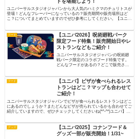
ドを堪能しよう！
ユニバーサルスタジオジャパンから大人気のハミクマのチュリトスが
登場！どんなフレーバーになっているの？販売期間や販売場所はど
こ？についてまとめていますのでぜひ参考にしてください。【ユニ
バ】ハミクマ・チュリトス新登場チュリトスのカラフルなトッピ...
【ユニバ2026】呪術廻戦パーク
フード
限定フード特集！販売開始日やレ
ストランなどもご紹介！
ユニバーサルスタジオジャパンの呪術廻
戦パーク限定のコラボフード特集です。
どんなフードがあるの？どこで販売され
るの？などをまとめていますので参考に
してください。【ユニバ】呪術廻戦パー
ク限定のコラボフード特集！呪術高専1年
【ユニバ】ピザが食べられるレス
フード
ズのサンドウィッチセッ...
トランはどこ？マップも合わせて
ご紹介！
ユニバーサルスタジオジャパンでピザが食べられるレストランはどこ
にあるのでしょうか？またどんなピザが売られているかも合わせてご
紹介していますので、ぜひチェックしてくださいね(*^-^*)ユニバ】ピ
ザが食べられるレストランはどこ？ユニバ内にある...
【ユニバ2025】コナンフード＆
グッズ
グッズ一部が販売開始！1/31~