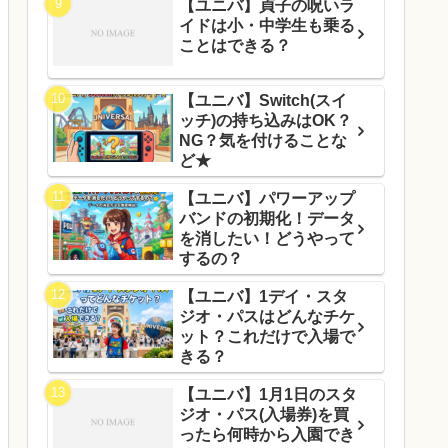
【ユニバ】貞子の呪いラ
イドは小・中学生も乗る
ことはできる？
【ユニバ】Switch(スイ
ッチ)の持ち込みはOK？
NG？気を付けることな
ど★
【ユニバ】パワーアップ
バンドの初期化！データ
を消したい！どうやって
するの？
【ユニバ】1デイ・スタ
ジオ・パスはどんなチケ
ット？これだけで入場で
きる？
【ユニバ】1月1日のスタ
ジオ・パス(入場券)を買
ったら何時から入園でき