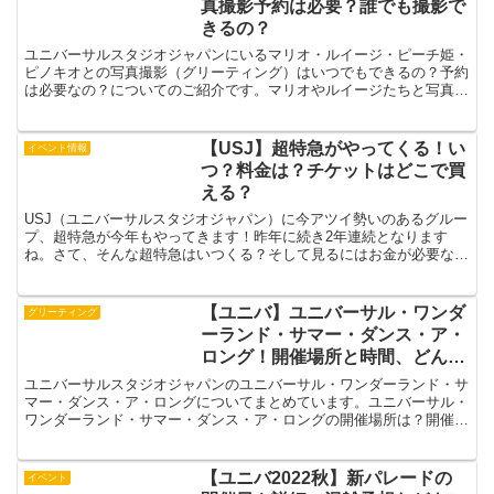
真撮影予約は必要？誰でも撮影で
きるの？
ユニバーサルスタジオジャパンにいるマリオ・ルイージ・ピーチ姫・
ピノキオとの写真撮影（グリーティング）はいつでもできるの？予約
は必要なの？についてのご紹介です。マリオやルイージたちと写真が
とりたい！という方はぜひチェックしてみてくださいね【ユ...
【USJ】超特急がやってくる！い
イベント情報
つ？料金は？チケットはどこで買
える？
USJ（ユニバーサルスタジオジャパン）に今アツイ勢いのあるグルー
プ、超特急が今年もやってきます！昨年に続き2年連続となります
ね。さて、そんな超特急はいつくる？そして見るにはお金が必要な
の？そしてチケットは必要なのか？など気になることは山ほど...
【ユニバ】ユニバーサル・ワンダ
グリーティング
ーランド・サマー・ダンス・ア・
ロング！開催場所と時間、どんな
ショー？
ユニバーサルスタジオジャパンのユニバーサル・ワンダーランド・サ
マー・ダンス・ア・ロングについてまとめています。ユニバーサル・
ワンダーランド・サマー・ダンス・ア・ロングの開催場所は？開催時
間は？どんな内容になっているの？などをまとめていますの...
【ユニバ2022秋】新パレードの
イベント