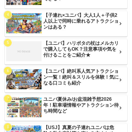
【子連れ×ユニバ】大人1人＋子供2
人以上で同時に乗れるアトラクショ
ンはある？
【ユニバ】ハリポタの杖はメルカリ
で購入してもOK？注意事項や気を
付けることをご紹介★
【ユニバ】絶叫系人気アトラクショ
ン一覧！絶叫＆スリルを体験！気に
なる口コミも紹介
ユニバ夏休み/お盆混雑予想2026
年！駐車場情報やアトラクション待
ち時間など
【USJ】真夏の子連れユニバは危