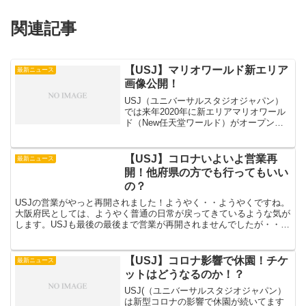
関連記事
【USJ】マリオワールド新エリア
最新ニュース
画像公開！
USJ（ユニバーサルスタジオジャパン）
では来年2020年に新エリアマリオワール
ド（New任天堂ワールド）がオープンし
ますね。新エリアとなるマリオのエリア
の新画像が公開されました！かなり今注
目を集めているだけに画像をみるだけで
【USJ】コロナいよいよ営業再
最新ニュース
もワクワクします...
開！他府県の方でも行ってもいい
の？
USJの営業がやっと再開されました！ようやく・・ようやくですね。
大阪府民としては、ようやく普通の日常が戻ってきているような気が
します。USJも最後の最後まで営業が再開されませんでしたが・・！
ようやく再開となりました。さてここで気になるのは、...
【USJ】コロナ影響で休園！チケ
最新ニュース
ットはどうなるのか！？
USJ(（ユニバーサルスタジオジャパン）
は新型コロナの影響で休園が続いてます