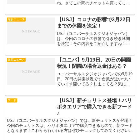
ね。さてこの間のチケットを買ってしま
っている方が気になるのはこのチケット
はどうなるのか・・ということですね。
さてコロナ影響での休園となってしまっ
【USJ】コロナの影響で3月22日
最新ニュース
たチケット代はどうな...
までの休園を決定！
USJ（ユニバーサルスタジオジャパン）
は、今回のコロナの影響で引き続き延期
を決定！その内容をご紹介しますね！
【USJ】コロナの影響で22日までの休園
を決定！USJ22日まで延期！今回のコロ
ナの影響で15日までとしていた、休園を
【ユニバ】9月19日、20日の開園
最新ニュース
22日までに変...
状況！閉園の場合返金はある？
ユニバーサルスタジオジャパンでの9月19
日、20日の開園状況です台風が近いづい
ています開いてる？しまってる？気にな
る方はチェックしてくださいねユニバ 9
月19日、20日の開園状況19日9月19日は
閉園が15時までとなっています20日9月
【USJ】新チュリトス登場！ハリ
フード
20...
ポタエリアで購入できる新フード
♪
USJ（ユニバーサルスタジオジャパン）では、新チュリトスが登場!!
今回のチュリトスは、ハリポタエリアで購入できるもので、新フード
となります！これから行かれる方はぜひチェックしてみてください！
【USJ】新チュリトス登場！ハリポタエリアで購入で...