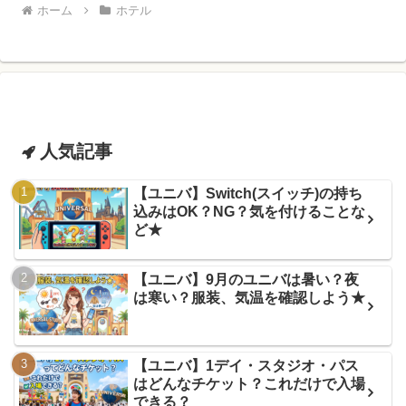
ホーム
ホテル
人気記事
【ユニバ】Switch(スイッチ)の持ち
込みはOK？NG？気を付けることな
ど★
【ユニバ】9月のユニバは暑い？夜
は寒い？服装、気温を確認しよう★
【ユニバ】1デイ・スタジオ・パス
はどんなチケット？これだけで入場
できる？