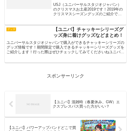
USJ（ユニバーサルスタジオジャパン）
のクリスマスお土産2019です！2019年の
クリスマスシーズングッズのご紹介です
自分用でも良し、お持ち帰りのお土産で
も良し！このシーズンのみ購入できるグ
ッズなので沢山買いたいですね！可愛い
【ユニバ】チャッキーシリーズグ
グッズ
グッズが沢山あ...
ッズ身に着けグッズなどまとめ！
ユニバーサルスタジオジャパンで購入ができるチャッキーシリーズの
グッズ情報です！期間限定で購入できるチャッキーシリーズグッズを
ご紹介します！行った際はぜひチェックしてみてくださいねユニバ
チャッキーシリーズグッズガジェットケース文房具や小物を...
スポンサーリンク
【ユニバ】混雑時（春夏休み、GW）エ
クスプレスパス買った方がいい？
【ユニバ】パワーアップバンドどこで買