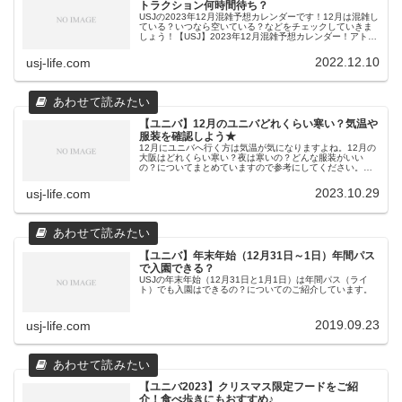
トラクション何時間待ち？
USJの2023年12月混雑予想カレンダーです！12月は混雑し
ている？いつなら空いている？などをチェックしていきま
しょう！【USJ】2023年12月混雑予想カレンダー！アトラ
クション何時間待ち？2023年12月カレンダー日月火水木金
土1日空...
2022.12.10
usj-life.com
【ユニバ】12月のユニバどれくらい寒い？気温や
服装を確認しよう★
12月にユニバへ行く方は気温が気になりますよね。12月の
大阪はどれくらい寒い？夜は寒いの？どんな服装がいい
の？についてまとめていますので参考にしてください。
【ユニバ】12月のユニバの服装について毎年人気があるハ
ロウィーンイベントが終了し、少...
2023.10.29
usj-life.com
【ユニバ】年末年始（12月31日～1日）年間パス
で入園できる？
USJの年末年始（12月31日と1月1日）は年間パス（ライ
ト）でも入園はできるの？についてのご紹介しています。
2019.09.23
usj-life.com
【ユニバ2023】クリスマス限定フードをご紹
介！食べ歩きにもおすすめ♪