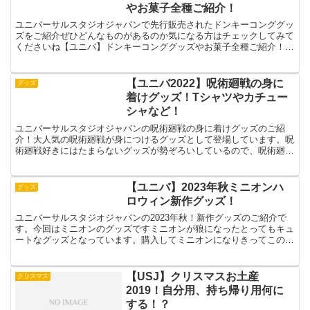
やお菓子全種ご紹介！
ユニバーサルスタジオジャパンで先行販売されたドンキーコンググッ
ズをご紹介ぜひどんなものがあるのか気になる方はチェックしてみて
くださいね【ユニバ】ドンキーコンググッズやお菓子全種ご紹介！ユ
ニバ ドンキーコンググッズが販売されている場所ドンキー...
【ユニバ2022】呪術廻戦の身に
グッズ
着けグッズ！Tシャツやカチュー
シャなど！
ユニバーサルスタジオジャパンの呪術廻戦の身に着けグッズのご紹
介！大人気の呪術廻戦が身につけるグッズとして登場しています。呪
術廻戦好きにはたまらないグッズが勢ぞろいしているので、呪術廻戦
グッズを身につけてユニバを楽しもう！【ユニバ2022】呪...
【ユニバ】2023年秋ミニオンハ
グッズ
ロウィン新作グッズ！
ユニバーサルスタジオジャパンの2023年秋！新作グッズのご紹介で
す。今回はミニオンのグッズですミニオンが狼になったとってもキュ
ートなグッズとなっています。購入してミニオンになりきってこの秋
のコスプレは決まりですね☆ぜひ行かれる方はチェックし...
【USJ】クリスマスお土産
クリスマス
2019！自分用、持ち帰り用何に
する！？