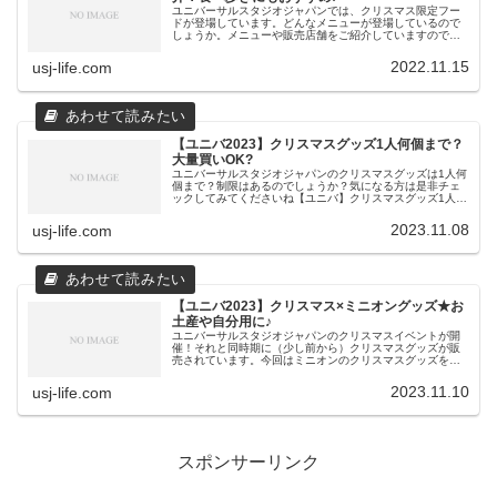
ユニバーサルスタジオジャパンでは、クリスマス限定フー
ドが登場しています。どんなメニューが登場しているので
しょうか。メニューや販売店舗をご紹介していますのでぜ
ひ参考にしてください【ユニバ】クリスマス限定フードエ
レクトリック・スノーパーティ・チ...
2022.11.15
usj-life.com
【ユニバ2023】クリスマスグッズ1人何個まで？
大量買いOK?
ユニバーサルスタジオジャパンのクリスマスグッズは1人何
個まで？制限はあるのでしょうか？気になる方は是非チェ
ックしてみてくださいね【ユニバ】クリスマスグッズ1人何
個まで買ってもOK?制限はある？クリスマスグッズ制限は
ある？ユニバのクリスマスグ...
2023.11.08
usj-life.com
【ユニバ2023】クリスマス×ミニオングッズ★お
土産や自分用に♪
ユニバーサルスタジオジャパンのクリスマスイベントが開
催！それと同時期に（少し前から）クリスマスグッズが販
売されています。今回はミニオンのクリスマスグッズをご
紹介していきます(^^)/ぜひどんなグッズがあるのか見てみ
てくださいね～【ユニバ20...
2023.11.10
usj-life.com
スポンサーリンク