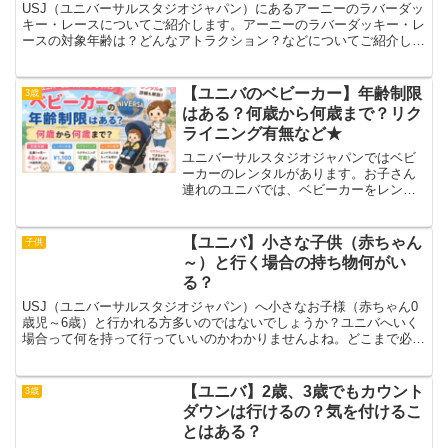
USJ（ユニバーサルスタジオジャパン）にあるアーニーのラバーダッ
キー・レースについてご紹介します。アーニーのラバーダッキー・レ
ースの対象年齢は？どんなアトラクション？などについてご紹介して
いきます！【USJ】アーニーのラバーダッキー・レース...
【ユニバのベビーカー】年齢制限
3歳
はある？何歳から何歳まで？リク
ライニング有無など★
ユニバーサルスタジオジャパンではベビ
ーカーのレンタルがあります。お子さん
連れのユニバでは、ベビーカーをレンタ
ルしようと思っている方もおられますよ
ね。ユニバのベビーカーの年齢制限は何
歳から何歳までなのでしょうか？ユニバ
【ユニバ】小さな子供（赤ちゃん
子供
のベビーカーのレンタルに...
～）と行く場合の持ち物何がい
る？
USJ（ユニバーサルスタジオジャパン）へ小さなお子様（赤ちゃん0
歳児～6歳）と行かれる方多いのではないでしょうか？ユニバへいく
場合って何を持って行っていいのかわかりませんよね。どこまで必要
なのか悩みます・・意外に2回目・3回目であっても忘れ...
【ユニバ】2歳、3歳でもカウント
3歳
ダウンは行けるの？気を付けるこ
とはある？