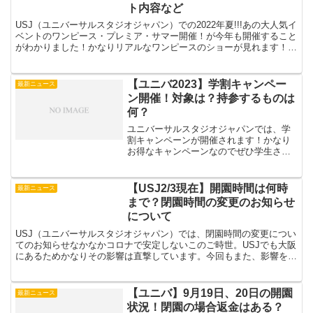
ト内容など
USJ（ユニバーサルスタジオジャパン）での2022年夏!!!あの大人気イ
ベントのワンピース・プレミア・サマー開催！が今年も開催すること
がわかりました！かなりリアルなワンピースのショーが見れます！今
年も開催されるなんて！嬉しいですね～！今年の...
【ユニバ2023】学割キャンペー
最新ニュース
ン開催！対象は？持参するものは
何？
ユニバーサルスタジオジャパンでは、学
割キャンペーンが開催されます！かなり
お得なキャンペーンなのでぜひ学生さん
はしっかりチェックしないと損してしま
うのでぜひチェックしてお得に楽しいユ
ニバの旅を♪というわけでご紹介していき
【USJ2/3現在】開園時間は何時
最新ニュース
ます【ユニバ2023】...
まで？閉園時間の変更のお知らせ
について
USJ（ユニバーサルスタジオジャパン）では、閉園時間の変更につい
てのお知らせなかなかコロナで安定しないこのご時世。USJでも大阪
にあるためかなりその影響は直撃しています。今回もまた、影響を受
けてしまい閉園時間が短縮となりましたそのお知らせに...
【ユニバ】9月19日、20日の開園
最新ニュース
状況！閉園の場合返金はある？