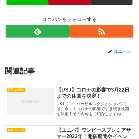
ユニバンをフォローする
ユニバン
関連記事
【USJ】コロナの影響で3月22日
最新ニュース
までの休園を決定！
USJ（ユニバーサルスタジオジャパン）
は、今回のコロナの影響で引き続き延期
を決定！その内容をご紹介しますね！
【USJ】コロナの影響で22日までの休園
を決定！USJ22日まで延期！今回のコロ
ナの影響で15日までとしていた、休園を
【ユニバ】ワンピースプレミアサ
最新ニュース
22日までに変...
マー2022年！開催期間やイベン