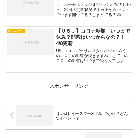
ユニバーサルスタジオジャパンでの9月19
日、20日の開園状況です台風が近いづい
ています開いてる？しまってる？気にな
る方はチェックしてくださいねユニバ 9
月19日、20日の開園状況19日9月19日は
閉園が15時までとなっています20日9月
【ＵＳＪ】コロナ影響！いつまで
最新ニュース
20...
休み？開園はいつからなの？！
4/8更新
USJ（ユニバーサルスタジオジャパン）
のコロナの影響が続きますね。さてこの
コロナの影響はいつまで続くんでしょう
か？本当に終わってほしい・・USJいつ
になったらいけるんだか・・というわけ
で、コロナ影響！開園はいつからな
の？！についてご紹介して...
スポンサーリンク
【USJ】イースター2020いつから？どん
なイベント？