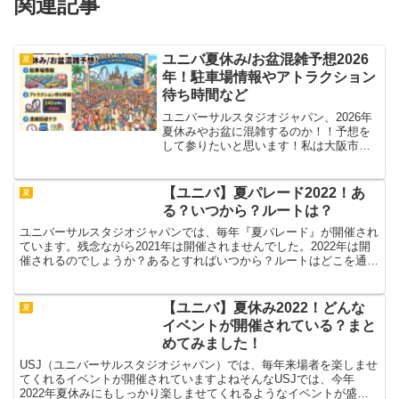
関連記事
ユニバ夏休み/お盆混雑予想2026
夏
年！駐車場情報やアトラクション
待ち時間など
ユニバーサルスタジオジャパン、2026年
夏休みやお盆に混雑するのか！！予想を
して参りたいと思います！私は大阪市内
に住んでおりますのであらゆる連休のと
きにユニバーサルスタジオジャパンに出
向いております。ユニバーサルスタジオ
【ユニバ】夏パレード2022！あ
夏
ジャパンの混雑具合は...
る？いつから？ルートは？
ユニバーサルスタジオジャパンでは、毎年『夏パレード』が開催され
ています。残念ながら2021年は開催されませんでした。2022年は開
催されるのでしょうか？あるとすればいつから？ルートはどこを通る
のかご紹介しますねユニバ 夏パレード2022！※...
【ユニバ】夏休み2022！どんな
夏
イベントが開催されている？まと
めてみました！
USJ（ユニバーサルスタジオジャパン）では、毎年来場者を楽しませ
てくれるイベントが開催されていますよねそんなUSJでは、今年
2022年夏休みにもしっかり楽しませてくれるようなイベントが盛り